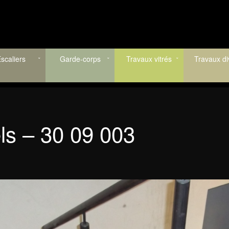
scaliers
Garde-corps
Travaux vitrés
Travaux di
s – 30 09 003