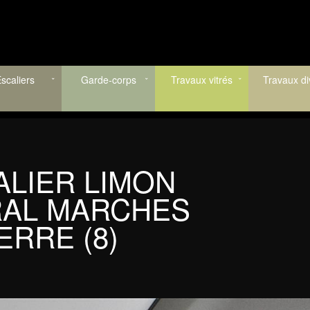
scaliers
Garde-corps
Travaux vitrés
Travaux di
ALIER LIMON
AL MARCHES
ERRE (8)