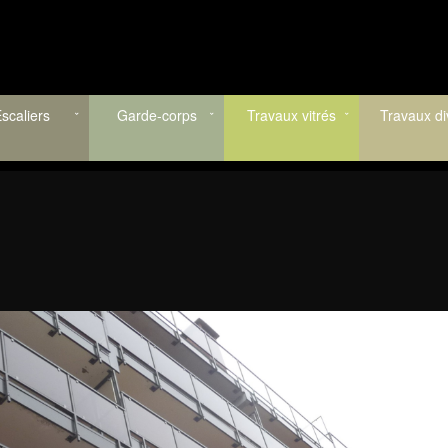
scaliers
Garde-corps
Travaux vitrés
Travaux di