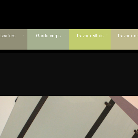
scaliers
Garde-corps
Travaux vitrés
Travaux di