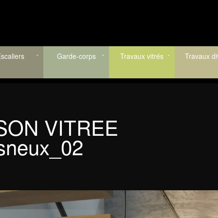
scaliers
Garde-corps
Travaux vitrés
Travaux di
SON VITREE
sneux_02