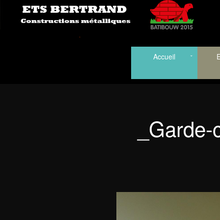
Accueil
E
_Garde-c