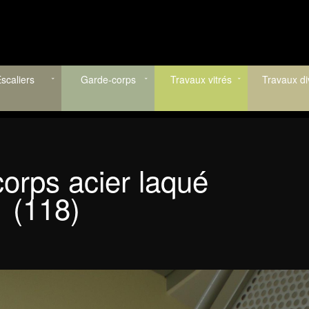
scaliers
Garde-corps
Travaux vitrés
Travaux di
orps acier laqué
(118)