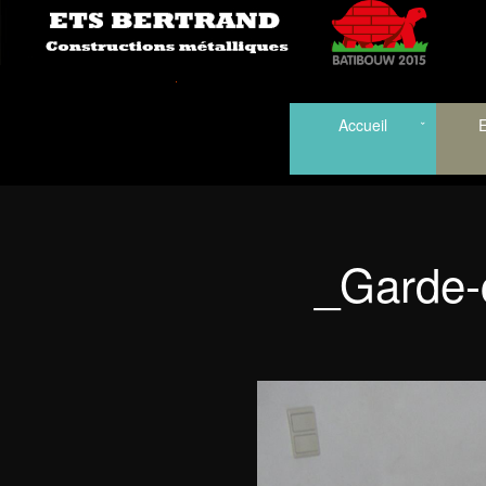
Accueil
E
_Garde-c