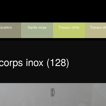
scaliers
Garde-corps
Travaux vitrés
Travaux di
orps inox (128)