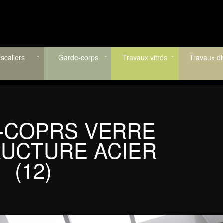
scaliers
Garde-corps
Travaux vitrés
Travaux di
-COPRS VERRE
RUCTURE ACIER
(12)