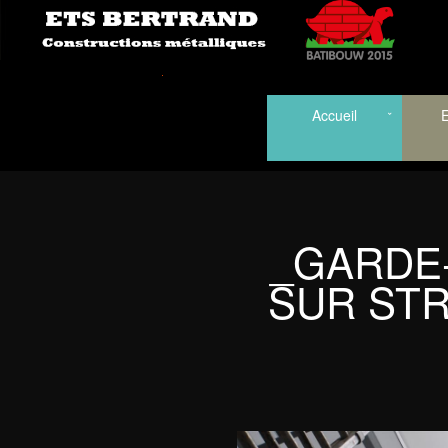
Accueil
E
_GARDE
SUR ST