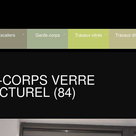
scaliers
Garde-corps
Travaux vitrés
Travaux di
-CORPS VERRE
CTUREL (84)