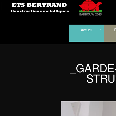
Accueil
E
_GARDE
STRU