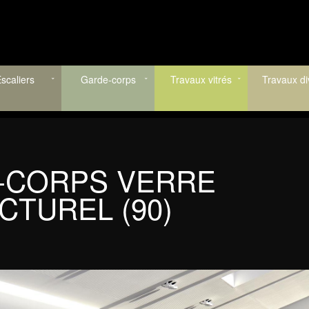
scaliers
Garde-corps
Travaux vitrés
Travaux di
-CORPS VERRE
CTUREL (90)