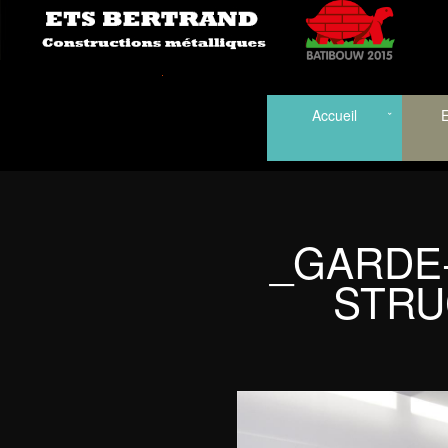
Accueil
E
_GARDE
STRU