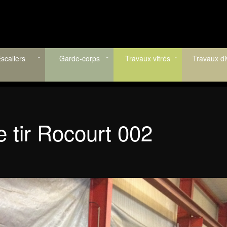
scaliers
Garde-corps
Travaux vitrés
Travaux di
e tir Rocourt 002