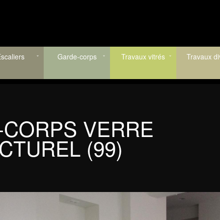
scaliers
Garde-corps
Travaux vitrés
Travaux di
-CORPS VERRE
CTUREL (99)