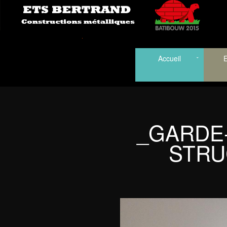
Accueil
E
_GARDE
STRU